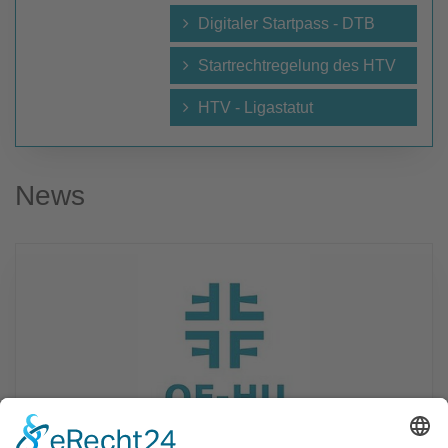
Digitaler Startpass - DTB
Startrechtregelung des HTV
HTV - Ligastatut
News