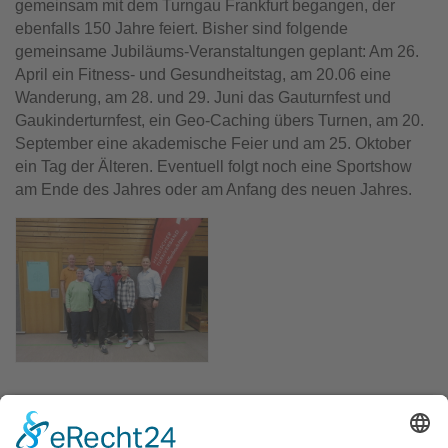
gemeinsam mit dem Turngau Frankfurt begangen, der
ebenfalls 150 Jahre feiert. Bisher sind folgende
gemeinsame Jubiläums-Veranstaltungen geplant: Am 26.
April ein Fitness- und Gesundheitstag, am 20.06 eine
Wanderung, am 28. und 29. Juni das Gauturnfest und
Gaukinderturnfest, ein Geo-Caching übers Turnen, am 20.
September eine akademische Feier und am 25. Oktober
ein Tag der Älteren. Eventuell folgt noch eine Sportshow
am Ende des Jahres oder am Anfang des neuen Jahres.