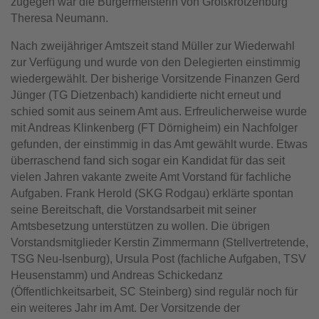
zugegen war die Bürgermeisterin von Großkrotzenburg
Theresa Neumann.
Nach zweijähriger Amtszeit stand Müller zur Wiederwahl
zur Verfügung und wurde von den Delegierten einstimmig
wiedergewählt. Der bisherige Vorsitzende Finanzen Gerd
Jünger (TG Dietzenbach) kandidierte nicht erneut und
schied somit aus seinem Amt aus. Erfreulicherweise wurde
mit Andreas Klinkenberg (FT Dörnigheim) ein Nachfolger
gefunden, der einstimmig in das Amt gewählt wurde. Etwas
überraschend fand sich sogar ein Kandidat für das seit
vielen Jahren vakante zweite Amt Vorstand für fachliche
Aufgaben. Frank Herold (SKG Rodgau) erklärte spontan
seine Bereitschaft, die Vorstandsarbeit mit seiner
Amtsbesetzung unterstützen zu wollen. Die übrigen
Vorstandsmitglieder Kerstin Zimmermann (Stellvertretende,
TSG Neu-Isenburg), Ursula Post (fachliche Aufgaben, TSV
Heusenstamm) und Andreas Schickedanz
(Öffentlichkeitsarbeit, SC Steinberg) sind regulär noch für
ein weiteres Jahr im Amt. Der Vorsitzende der