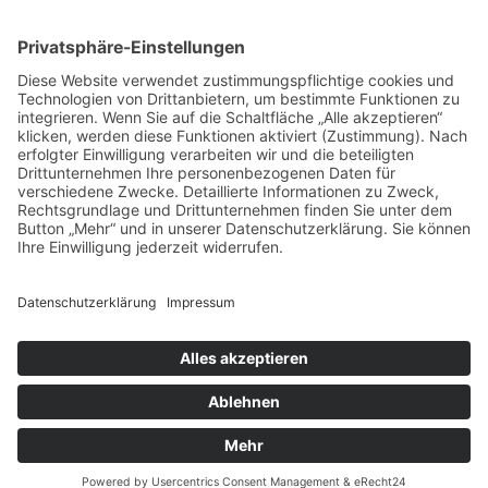
Turngau Offenbach Hanau e.V.
Im Hessischen Turnverband e.V.
Haus des Ehrenamtes und der Jugend
Offenthaler Str. 75
63128 Dietzenbach
posteingang@turngau-offenbach-hanau.de
Weiterführende Infos
Hessischer Turnverband
Hessische Turnjugend
Deutscher Turner-Bund
News
Impressum
Datenschutz
|
Cookie-Einstellungen