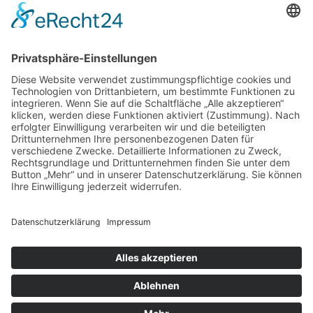
schwieriger Ausrichter zu finden. Zudem ist mittlerweile an
eine Veranstaltung ausschließlich im Freien kaum noch zu
denken, auch aus witterungsgründen.
In den letzten Jahren hatten sich ausschließlich die TGS
1895 & TGM 1888/SV 1915 Jügesheim e.V., heute JSK
1888 Rodgau e.V., zu einer Ausrichtung des Gauturnfestes
in Verbindung des Sportplatz (mit Kunstrasen) und einer
direkt angeschlossener Turnhalle zur Verfügung gestellt
und boten den Teilnehmern ein tolles Wettkampfumfeld.
Der Turngau nimmt bei seinen Ausschreibungen Rücksicht
auf die örtlichen Gegebenheiten, sodass jeder Verein
angesprochen, ein solch besonderes Turnfest
auszurichten. So denkt der Turngau mit den Vereinen
gemeinsam darüber nach, wie ein Gauturnfest in den
kommenden Jahren aussehen könnte. Dabei soll der
einmalige Charakter eines Turnfestes aufrecht erhalten
bleiben. Den Veränderungen der Sportarten und den
Wünschen der Wettkämpfer möchte der Turngau gerecht