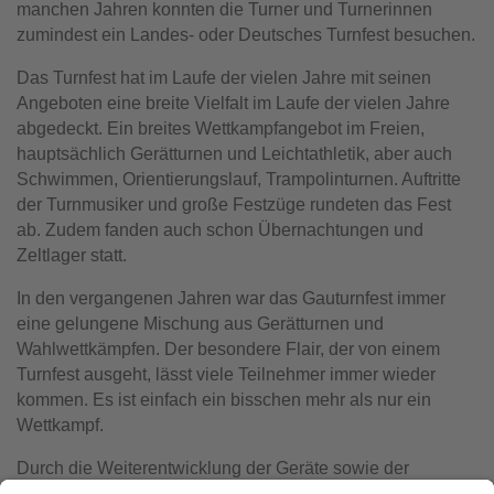
manchen Jahren konnten die Turner und Turnerinnen
zumindest ein Landes- oder Deutsches Turnfest besuchen.
Das Turnfest hat im Laufe der vielen Jahre mit seinen
Angeboten eine breite Vielfalt im Laufe der vielen Jahre
abgedeckt. Ein breites Wettkampfangebot im Freien,
hauptsächlich Gerätturnen und Leichtathletik, aber auch
Schwimmen, Orientierungslauf, Trampolinturnen. Auftritte
der Turnmusiker und große Festzüge rundeten das Fest
ab. Zudem fanden auch schon Übernachtungen und
Zeltlager statt.
In den vergangenen Jahren war das Gauturnfest immer
eine gelungene Mischung aus Gerätturnen und
Wahlwettkämpfen. Der besondere Flair, der von einem
Turnfest ausgeht, lässt viele Teilnehmer immer wieder
kommen. Es ist einfach ein bisschen mehr als nur ein
Wettkampf.
Durch die Weiterentwicklung der Geräte sowie der
Wettkampfanlagen in der Leichtathletik wird es zunehmend