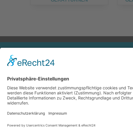
Turngau Offenbach Hanau e.V.
Im Hessischen Turnverband e.V.
Haus des Ehrenamtes und der Jugend
Offenthaler Str. 75
63128 Dietzenbach
posteingang@turngau-offenbach-hanau.de