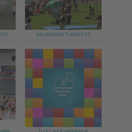
EST
GAUKINDERTURNFEST
AMPF
TUJU- WOCHENENDE