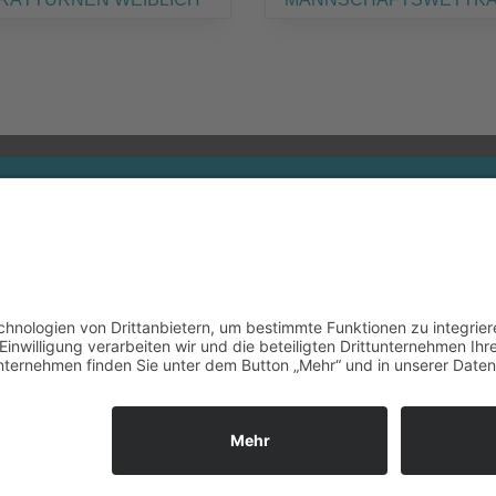
W
News