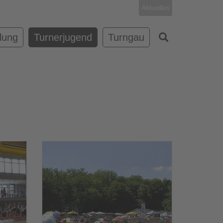
Aktuelles
dung
Turnerjugend
Turngau