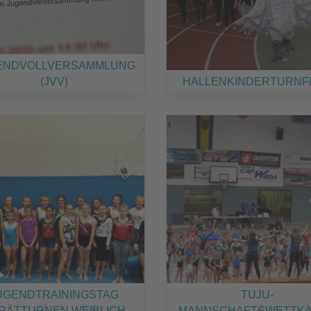
ENDVOLLVERSAMMLUNG
(JVV)
HALLENKINDERTURNF
UGENDTRAININGSTAG
TUJU-
RÄTTURNEN WEIBLICH
MANNSCHAFTSWETTK