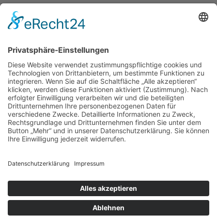
11.05.2022 - 02.07.2022
Turngau Offenbach Hanau e.V.
Im Hessischen Turnverband e.V.
Haus des Ehrenamtes und der Jugend
Offenthaler Str. 75
63128 Dietzenbach
posteingang@turngau-offenbach-hanau.de
Weiterführende Infos
Hessischer Turnverband
Hessische Turnjugend
Deutscher Turner-Bund